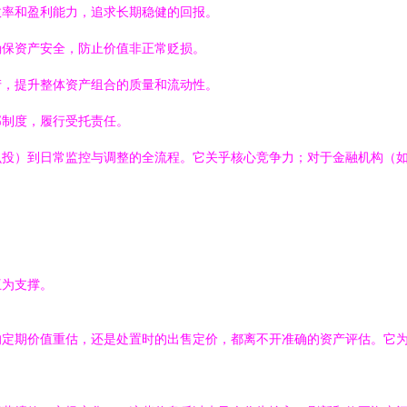
效率和盈利能力，追求长期稳健的回报。
确保资产安全，防止价值非正常贬损。
产，提升整体资产组合的质量和流动性。
部制度，履行受托责任。
么投）到日常监控与调整的全流程。它关乎核心竞争力；对于金融机构（
互为支撑。
定期价值重估，还是处置时的出售定价，都离不开准确的资产评估。它为