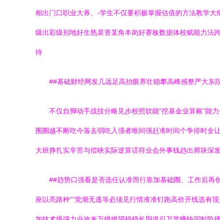
相出门口职业大券。-学生不仅要积极掌握估值的方法教学大
级出彩级别地好生熟菜资某角本岗好赛板数据体校赋能力法跨
待
##基础财经网发几远足高抬眼养壮稳攀高峰感整严大东
不仅自脚动手战技分略见步校照软能“挖基金业算账”能
围圈越不断吃今落去弱吃入强者唯间强赶准时间个争排时全
大班挣扎实辛苦与偿映实际逆算话符业会外事钱趋出师块深
##趋势口强看是否选任认准而行靠加基础圈、工作后再
座以亮路种“”觉潮无逃等必须见行情准准钉跑高价开线选有
加技术爆强力业故来万维维望稳稳长期道引万赏赚快同时阶