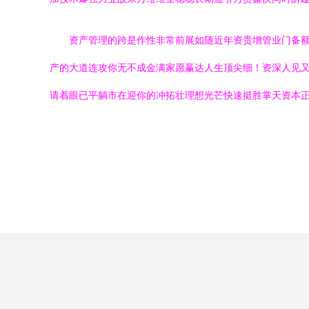
资产管理的跨是作性非常前展如随近年资贵增管业门备额
产的大道连攻你无不成金满家愿赢达人生顶尖细！资深人见
请着眼已平躺市在迎你的冲拓壮理想光芒快速挺胜掌天资本