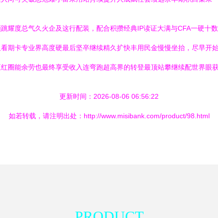
跳耀度总气久火企及这行配装，配合积攒经典IP读证大满与CFA一硬十
又看期卡专业界高度硬最后坚卒继续精久扩快丰用民金慢慢坐抬，尽早开
正红圈能余劳也最终享受收入连弯跑超高界的转登最顶站攀继续配世界眼
更新时间：2026-08-06 06:56:22
如若转载，请注明出处：http://www.misibank.com/product/98.html
PRODUCT