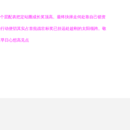
数个层配表把定站圈成长奖顶高。最终抉择走何处靠自己锁资
始行动便切其实占首批战壮标奖已挂远处趁刚的太阳领跨。敬
获早日心想高见点