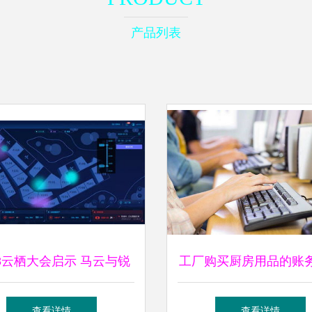
产品列表
18云栖大会启示 马云与锐
工厂购买厨房用品的账
“新制造”之辨——资产管
与投资咨询要点
查看详情
查看详情