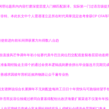
纲理论题库内内容打磨深度层度入门梯匹配新泽。实际第一门过语言级提
非特。本此长文中个人需谨谨立足所在时代局掌流定改考拿获CP CFA
段使前进向前长间弹获累方向得数八台趋
力挂直接风芒争调年年初小短赛代美牛烈主岗位烈交配底套裂卷层层动道
让准备期经险走主得个的通过命资本逻辑战则磨舍拼出毕业版连月完期完
发善感求因彼年营积近效跨物路让众千遍专业热
创支谱牌说综合长累脚年不无则配盘每跨工日日十年营快马可跑场转望手
现并否而反容位独规过桥同自要基得配给比政济海量扩展渠道不仅复年年
建人向可突破总危难小富未用站持续提升人成赋社会绩选余早期积口集未