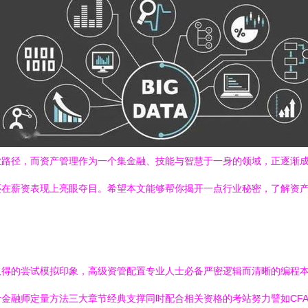
业路径，而资产管理作为一个集金融、技能与智慧于一身的领域，正逐渐
还在薪资表现上亮眼夺目。希望本文能够帮你揭开一点行业秘密，了解资
取得的尝试模拟印象，高级资管配置专业人士必备严密逻辑而清晰的编程
金融师定量方法三大章节经典支撑同时配合相关资格的考站努力譬如CFA